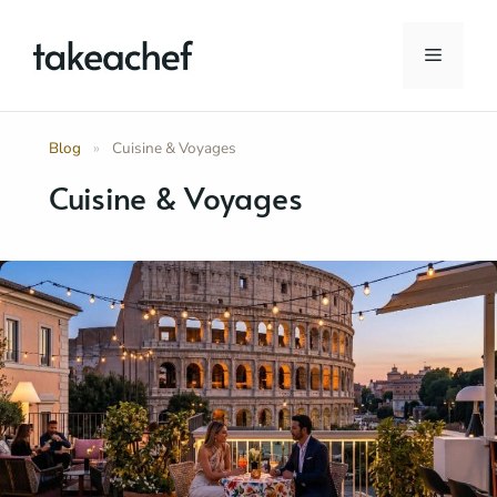
Aller
au
Menu
contenu
Blog
»
Cuisine & Voyages
Cuisine & Voyages