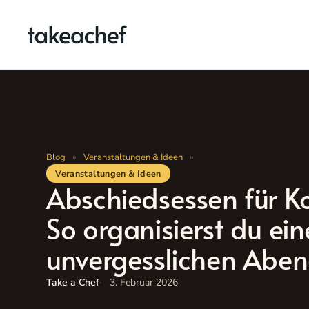
Zum
Inhalt
springen
Blog
»
Veranstaltungen & Ideen
»
Veranstaltungen & Ideen
Abschiedsessen für Ko
So organisierst du ei
unvergesslichen Abe
Take a Chef
3. Februar 2026