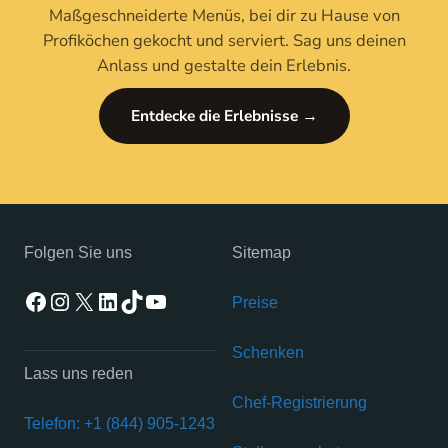
Maßgeschneiderte Menüs, bei dir zu Hause von
Profiköchen gekocht und serviert. Sag uns deinen
Anlass und gestalte dein Erlebnis.
Entdecke die Erlebnisse →
Folgen Sie uns
Sitemap
Facebook
Instagram
X
LinkedIn
TikTok
YouTube
Preise
Schenken
Lass uns reden
Chef-Registrierung
Telefon: +1 (844) 905-1243