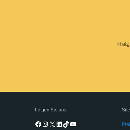
Maßge
Folgen Sie uns
Sit
Facebook
Instagram
X
LinkedIn
TikTok
YouTube
Pre