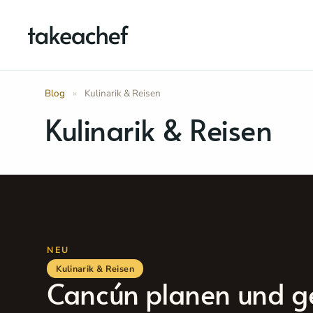
Zum
Inhalt
springen
Blog
»
Kulinarik & Reisen
Kulinarik & Reisen
Kulinarik & Reisen
Cancún planen und g