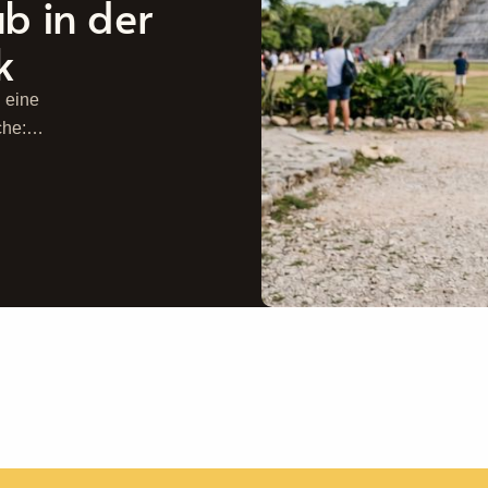
ub in der
k
 eine
che:
 ...