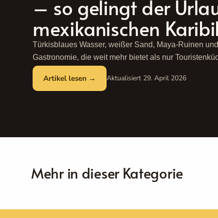
– so gelingt der Urla
mexikanischen Karibi
Türkisblaues Wasser, weißer Sand, Maya-Ruinen und
Gastronomie, die weit mehr bietet als nur Touristenkü
Cancún ist eines der vielseitigsten Reiseziele Mexikos
29. April 2026
Weiterlesen ...