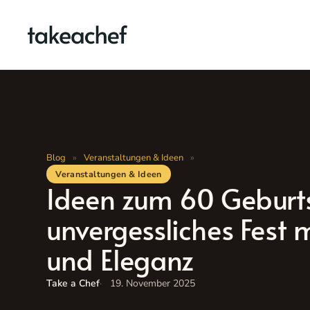
Zum
Inhalt
springen
Blog
»
Veranstaltungen & Ideen
»
Veranstaltungen & Ideen
Ideen zum 60 Geburts
unvergessliches Fest mi
und Eleganz
Take a Chef
19. November 2025