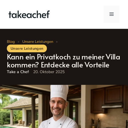
Zum
Inhalt
Menü
springen
Blog
»
Unsere Leistungen
»
Unsere Leistungen
Kann ein Privatkoch zu meiner Villa
kommen? Entdecke alle Vorteile
Take a Chef
20. Oktober 2025