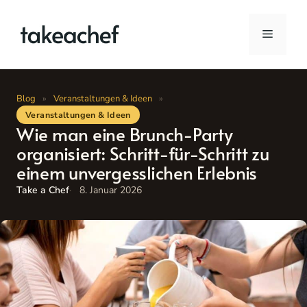
Zum
Inhalt
Menü
springen
Blog
»
Veranstaltungen & Ideen
»
Veranstaltungen & Ideen
Wie man eine Brunch-Party
organisiert: Schritt-für-Schritt zu
einem unvergesslichen Erlebnis
Take a Chef
8. Januar 2026