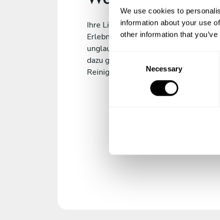
We use cookies to personalis
information about your use of
Ihre Lieben können sich das perfekte 
other information that you’ve
Erlebnis zusammenstellen. Genießen 
unglaubliches Degustationsmenü mit
C
dazu gehört: den Zutaten, dem Servic
Necessary
o
Reinigung.
n
s
e
n
t
S
e
l
e
c
t
i