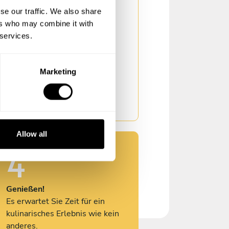
2
se our traffic. We also share
ers who may combine it with
Personifizieren
 services.
Der Empfänger kann alle
Details des Erlebnisses
auswählen.
Marketing
Allow all
4
Genießen!
Es erwartet Sie Zeit für ein
kulinarisches Erlebnis wie kein
anderes.