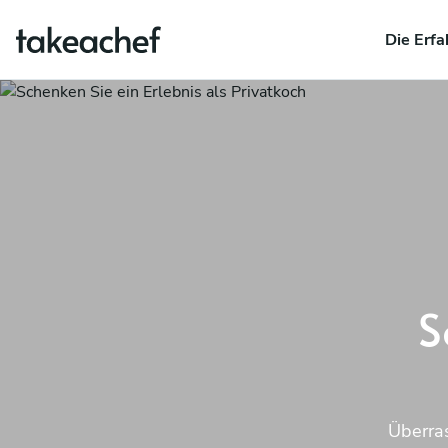
Die Erfa
S
Überras