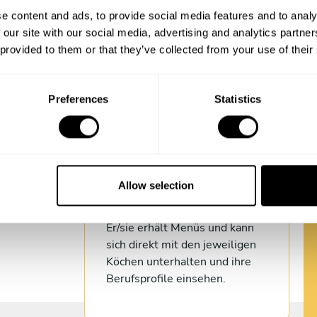
Personalisieren Sie Ihren
e content and ads, to provide social media features and to analy
Geschenkgutschein und bieten
 our site with our social media, advertising and analytics partn
Privatkoch-
Sie das Take a Chef Erlebnis
 provided to them or that they’ve collected from your use of their
Sie ein
einem glücklichen Empfänger
 allem, was
an.
e und der
Preferences
Statistics
3
Allow selection
Wählen
Er/sie erhält Menüs und kann
sich direkt mit den jeweiligen
Köchen unterhalten und ihre
Berufsprofile einsehen.