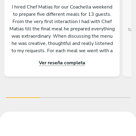
I hired Chef Matias for our Coachella weekend
to prepare five different meals for 13 guests.
From the very first interaction I had with Chef
¡
Matias till the final meal he prepared everything
tod
was extraordinary. When discussing the menu
he was creative, thoughtful and really listened
nu
to my requests. For each meal we went with a
different theme (Mediterranean, French, Italian,
Ver reseña completa
Mexican.. Every meal was beautifully presented
and explained, elevating the experience beyond
just dining into something truly memorable.
Chef Matias had a perfect blend of
professionalism and charisma which all of us
enjoyed. Even when presented with an
unforeseen challenge (both ovens stopped
working) he effortlessly pivoted and delivered a
delicious meal. The kitchen was left spotless,
the service was impeccable, and the entire