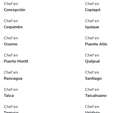
Chef en
Chef en
Concepción
Copiapó
Chef en
Chef en
Coquimbo
Iquique
Chef en
Chef en
Osorno
Puente Alto
Chef en
Chef en
Puerto Montt
Quilpué
Chef en
Chef en
Rancagua
Santiago
Chef en
Chef en
Talca
Talcahuano
Chef en
Chef en
Temuco
Valdivia