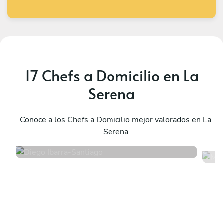
17 Chefs a Domicilio en La
Serena
Diego Ibarra
M
Santiago
Conoce a los Chefs a Domicilio mejor valorados en La
V
Serena
4.9
•
12 servicios