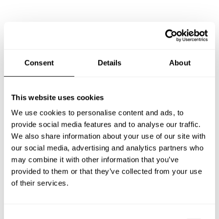
Preguntas frecuentes
Estas son las preguntas más frecuentes sobre Chef a
Consent
Details
About
Domicilio en La Serena.
This website uses cookies
We use cookies to personalise content and ads, to
¿Qué incluye un servicio de Chef a Domicilio en La
Serena?
provide social media features and to analyse our traffic.
We also share information about your use of our site with
our social media, advertising and analytics partners who
¿Cuánto cuesta un Chef a Domicilio en La Serena?
may combine it with other information that you’ve
provided to them or that they’ve collected from your use
¿Cómo puedo reservar un Chef a Domicilio en La
of their services.
Serena?
¿Cómo puedo encontrar un Chef a Domicilio en La
C