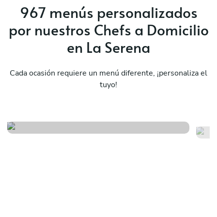
weekend flowed beautifully. If you’re
967 menús personalizados
considering a private chef experience and want
por nuestros Chefs a Domicilio
something that feels special, elevated, and
genuinely unforgettable, this is it. I would
en La Serena
absolutely book Chef Matias without hesitation.
Cada ocasión requiere un menú diferente, ¡personaliza el
tuyo!
Menú español
Me
Ver menú
Ver