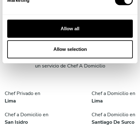
Marketing
l
e
c
t
Servicios Take a Chef en
Allow all
i
ciudades cercanas
o
n
Allow selection
Descubre ciudades cercanas a Ate en las que disfrutar de
un servicio de Chef A Domicilio
Chef Privado en
Chef a Domicilio en
Lima
Lima
Chef a Domicilio en
Chef a Domicilio en
San Isidro
Santiago De Surco