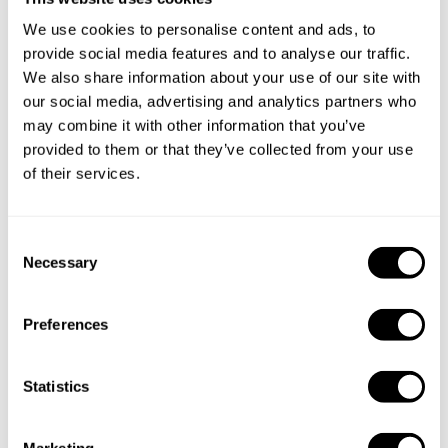
We use cookies to personalise content and ads, to
provide social media features and to analyse our traffic.
We also share information about your use of our site with
our social media, advertising and analytics partners who
may combine it with other information that you’ve
provided to them or that they’ve collected from your use
of their services.
C
Necessary
o
n
s
Preferences
e
n
t
Statistics
Reservar al Chef Alexander
S
e