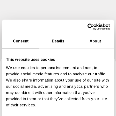
Ver más fotos
Consent
Details
About
This website uses cookies
We use cookies to personalise content and ads, to
Reserva tu experiencia con
provide social media features and to analyse our traffic.
We also share information about your use of our site with
Alexandre
our social media, advertising and analytics partners who
may combine it with other information that you’ve
Define los detalles de tu solicitud y nuestros Chefs te
provided to them or that they’ve collected from your use
enviarán un menú a medida.
of their services.