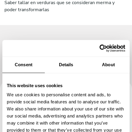
Saber tallar en verduras que se consideran merma y
poder transformarlas
Consent
Details
About
This website uses cookies
We use cookies to personalise content and ads, to
Reserva tu experiencia con
provide social media features and to analyse our traffic.
We also share information about your use of our site with
Derirson Gorka
our social media, advertising and analytics partners who
may combine it with other information that you’ve
Define los detalles de tu solicitud y nuestros Chefs te
provided to them or that they’ve collected from your use