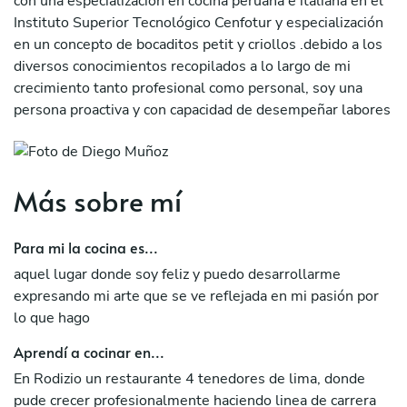
con una especialización en cocina peruana e italiana en el
Instituto Superior Tecnológico Cenfotur y especialización
en un concepto de bocaditos petit y criollos .debido a los
diversos conocimientos recopilados a lo largo de mi
crecimiento tanto profesional como personal, soy una
persona proactiva y con capacidad de desempeñar labores
en equipo e individuales en diversos campos, así como
también con la facilidad de desenvolvimiento y de
comunicación ante público en general; habiendo sido
Más sobre mí
participe de diversos eventos, charlas y clases
demostrativas en el ámbito gastronómico. Con
conocimiento y aplicación del HACCP, BPM, e ISO 9001,
Para mi la cocina es...
así como de logística de catering y organización de
aquel lugar donde soy feliz y puedo desarrollarme
eventos de gran envergadura logrando así en una corta
expresando mi arte que se ve reflejada en mi pasión por
edad llegar a ser chef ejecutivo de restaurantes, docente
lo que hago
gastronómico de institutos y universidades y asesor
gastronómico de diversos restaurantes los cuales
Aprendí a cocinar en...
crecieron y aumentaron sus rentabilidades en base a un
En Rodizio un restaurante 4 tenedores de lima, donde
conjunto de ideas y una buena planeación del negocio.
pude crecer profesionalmente haciendo linea de carrera