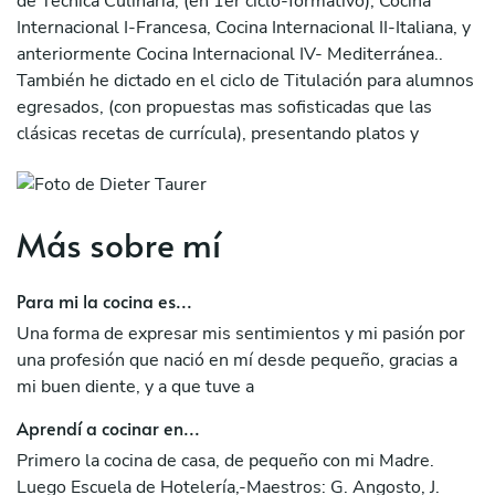
de Técnica Culinaria, (en 1er ciclo-formativo), Cocina
Internacional I-Francesa, Cocina Internacional II-Italiana, y
anteriormente Cocina Internacional IV- Mediterránea..
También he dictado en el ciclo de Titulación para alumnos
egresados, (con propuestas mas sofisticadas que las
clásicas recetas de currícula), presentando platos y
técnicas de Chefs Michelín, que admiro como Juan Mari
Arzak, Ferran Adriá Acosta, Joan Roca, y Alain Ducasse.
He tenido a mi cargo la producción (in house) para el
Más sobre mí
Megaevento OKTOBERFEST en 3 oportunidades, pues
había una buena relación entre la Escuela y los
Para mi la cocina es...
Organizadores..
Una forma de expresar mis sentimientos y mi pasión por
He sido Coordinador y Coach por la escuela del equipo
una profesión que nació en mí desde pequeño, gracias a
Inerescuelas ganadores del último MISTURA 2016
mi buen diente, y a que tuve a
(Facebook).
Aprendí a cocinar en...
He sido Coach del Joven Cocinero-alumno egresado
Primero la cocina de casa, de pequeño con mi Madre.
ganador del último concurso Joven cocinero MISTURA
Luego Escuela de Hotelería,-Maestros: G. Angosto, J.