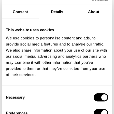
Reserva tu experiencia con
Dieter
Consent
Details
About
Define los detalles de tu solicitud y nuestros Chefs te
enviarán un menú a medida.
This website uses cookies
We use cookies to personalise content and ads, to
provide social media features and to analyse our traffic.
We also share information about your use of our site with
our social media, advertising and analytics partners who
may combine it with other information that you’ve
provided to them or that they’ve collected from your use
of their services.
C
Necessary
o
n
s
Preferences