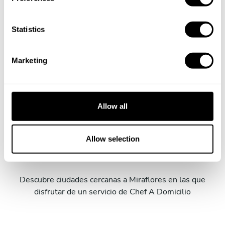
e
n
t
Statistics
S
e
Reservar al Chef DIETER
Marketing
l
e
c
t
Allow all
i
o
Servicios Take a Chef en
n
Allow selection
ciudades cercanas
Descubre ciudades cercanas a Miraflores en las que
disfrutar de un servicio de Chef A Domicilio