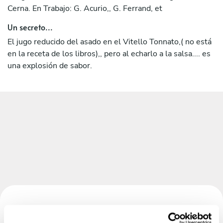
2017.
Cerna. En Trabajo: G. Acurio,, G. Ferrand, et
He sido el promotor del área de I+D Gastronómica, que
Un secreto...
quedó a punto para consolidarse a inicios de la pandemia
El jugo reducido del asado en el Vitello Tonnato,( no está
causada por el COVID-19, junto a un equipo Docentes In
en la receta de los libros),, pero al echarlo a la salsa.... es
House.
una explosión de sabor.