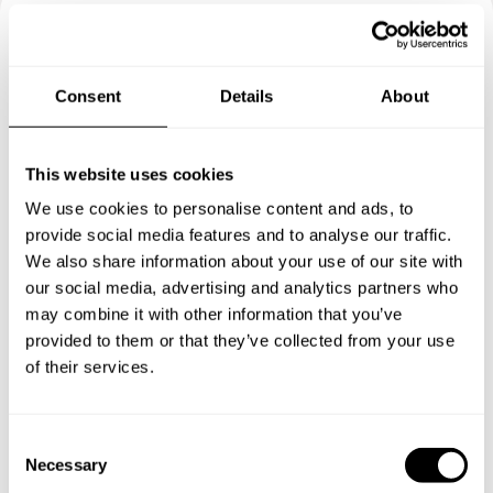
Reserva tu experiencia con
Dylan Daniel
Consent
Details
About
Define los detalles de tu solicitud y nuestros Chefs te
This website uses cookies
enviarán un menú a medida.
We use cookies to personalise content and ads, to
provide social media features and to analyse our traffic.
We also share information about your use of our site with
our social media, advertising and analytics partners who
may combine it with other information that you’ve
provided to them or that they’ve collected from your use
of their services.
C
Necessary
o