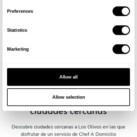
n
s
Preferences
e
n
t
Statistics
S
e
Marketing
Reservar al Chef Dylan Daniel
l
e
c
t
Allow all
i
o
Servicios Take a Chef en
n
Allow selection
ciudades cercanas
Descubre ciudades cercanas a Los Olivos en las que
disfrutar de un servicio de Chef A Domicilio