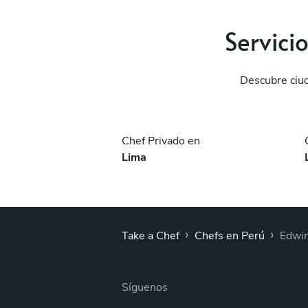
Servici
Descubre ciud
Chef Privado en
Lima
›
›
Take a Chef
Chefs en Perú
Edwin
Síguenos