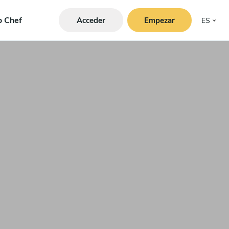
o Chef
Acceder
Empezar
ES