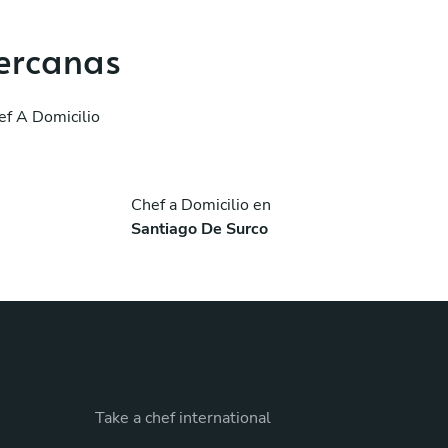
cercanas
ef A Domicilio
Chef a Domicilio en
Santiago De Surco
Take a chef international