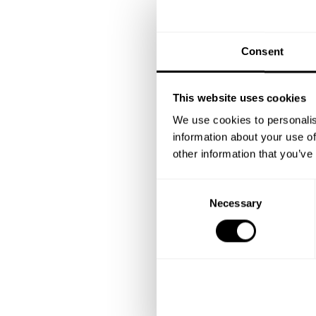
Consent
This website uses cookies
We use cookies to personalis
information about your use of
other information that you’ve
C
Necessary
o
n
s
e
n
t
S