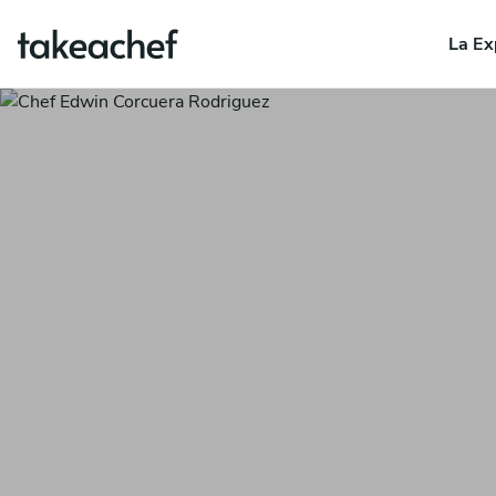
La Ex