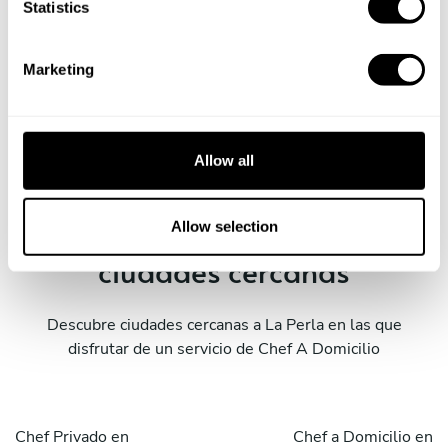
t
Statistics
S
e
Marketing
Reservar al Chef Gaston
l
e
c
t
Allow all
i
o
Servicios Take a Chef en
n
Allow selection
ciudades cercanas
Descubre ciudades cercanas a La Perla en las que
disfrutar de un servicio de Chef A Domicilio
Chef Privado en
Chef a Domicilio en