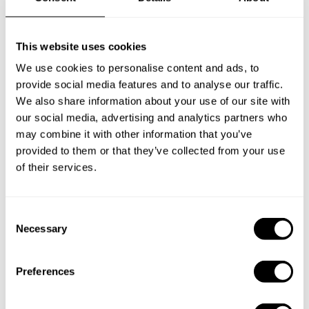
Gaston
Define los detalles de tu solicitud y nuestros Chefs te
This website uses cookies
enviarán un menú a medida.
We use cookies to personalise content and ads, to
provide social media features and to analyse our traffic.
We also share information about your use of our site with
our social media, advertising and analytics partners who
may combine it with other information that you’ve
provided to them or that they’ve collected from your use
of their services.
C
Necessary
o
n
s
Preferences
e
n