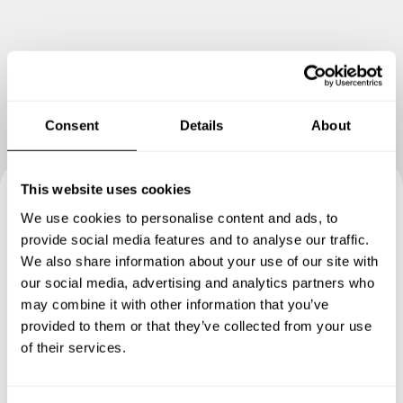
Consent
Details
About
This website uses cookies
We use cookies to personalise content and ads, to
Reserva tu experiencia con
provide social media features and to analyse our traffic.
Leonardo
We also share information about your use of our site with
our social media, advertising and analytics partners who
Define los detalles de tu solicitud y nuestros Chefs te
may combine it with other information that you’ve
enviarán un menú a medida.
provided to them or that they’ve collected from your use
of their services.