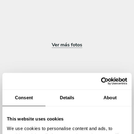
Pollo a la cacciatora
POSTRE
Todo incluido
Tiramisu
Mousse fresas
Ver más fotos
Mousse de mango
Mousse de chocolate
Semifredo de maracuya
Opiniones sobre Luis Alonso
Consent
Details
About
4.83
•
20 servicios
This website uses cookies
We use cookies to personalise content and ads, to