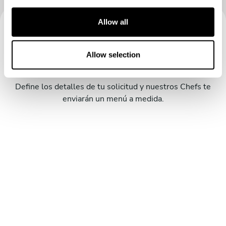
c
t
Allow all
i
Reserva tu experiencia con
o
n
Allow selection
Luis Alonso
Define los detalles de tu solicitud y nuestros Chefs te
enviarán un menú a medida.