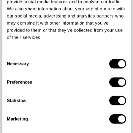
provide social media features and to analyse our traffic.
We also share information about your use of our site with
5
/
5
our social media, advertising and analytics partners who
Rossana Arnaiz - Jun 22 2026
may combine it with other information that you’ve
La experiencia integral con el Chef Alonso fue en
provided to them or that they’ve collected from your use
todo aspecto A1. Desde el contacto inicial, la
of their services.
propuesta, la presentación de su menú, calidad de los
productos y su actitud colaborativa durante el
almuerzo. La comida estuvo muy rica y al retirarse
C
dejó la cocina muy limpia. El Chef Alonso es muy
Necessary
o
recomendable.
n
s
Preferences
e
n
t
Statistics
S
e
Marketing
l
e