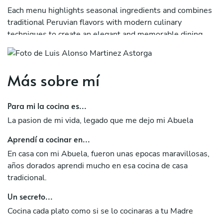
Each menu highlights seasonal ingredients and combines
traditional Peruvian flavors with modern culinary
techniques to create an elegant and memorable dining
experience
-----------------------------------------------------------
Más sobre mí
---------------------
Soy chef privado en Lima con más de 16 años de
Para mi la cocina es...
experiencia en cocinas de Europa y Sudamérica.
La pasion de mi vida, legado que me dejo mi Abuela
Ofrezco experiencias gastronómicas peruanas y nikkei
Aprendí a cocinar en...
diseñadas para cenas privadas en casas, departamentos o
alojamientos Airbnb. Cada menú está pensado para que
En casa con mi Abuela, fueron unas epocas maravillosas,
los invitados descubran los sabores más representativos
años dorados aprendi mucho en esa cocina de casa
del Perú a través de una presentación elegante y una
tradicional.
cocina contemporánea.
Un secreto...
Trabajo con ingredientes frescos y de alta calidad para
Cocina cada plato como si se lo cocinaras a tu Madre
crear una experiencia culinaria auténtica, sofisticada y