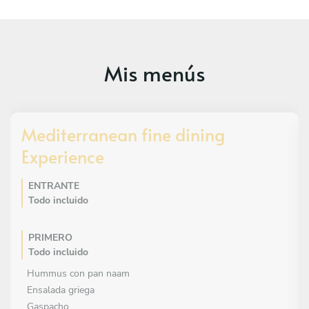
memorable, donde cada plato cuenta una historia de la
gastronomía peruana.
Mis menús
Mediterranean fine dining
Experience
ENTRANTE
Todo incluido
PRIMERO
Todo incluido
Hummus con pan naam
Ensalada griega
Gaspacho