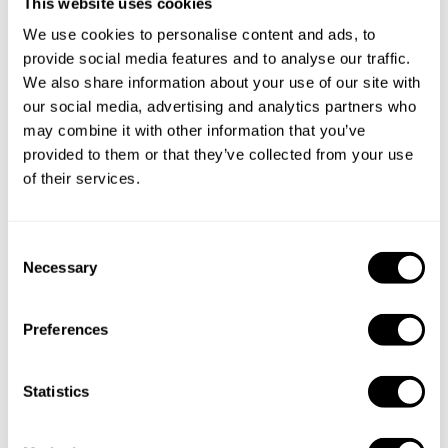
This website uses cookies
We use cookies to personalise content and ads, to
provide social media features and to analyse our traffic.
We also share information about your use of our site with
our social media, advertising and analytics partners who
may combine it with other information that you’ve
provided to them or that they’ve collected from your use
of their services.
C
Necessary
o
n
s
Preferences
e
n
t
Statistics
Reservar al Chef pablo
S
e