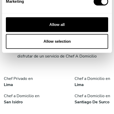
Marketing
l
e
c
t
Servicios Take a Chef en
Allow all
i
ciudades cercanas
o
n
Allow selection
Descubre ciudades cercanas a Cieneguilla en las que
disfrutar de un servicio de Chef A Domicilio
Chef Privado en
Chef a Domicilio en
Lima
Lima
Chef a Domicilio en
Chef a Domicilio en
San Isidro
Santiago De Surco