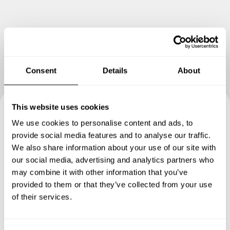
Consent
Details
About
This website uses cookies
Reserva tu experiencia con
We use cookies to personalise content and ads, to
provide social media features and to analyse our traffic.
Peter
We also share information about your use of our site with
our social media, advertising and analytics partners who
Define los detalles de tu solicitud y nuestros Chefs te
may combine it with other information that you’ve
enviarán un menú a medida.
provided to them or that they’ve collected from your use
of their services.