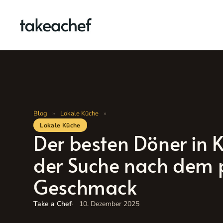
Zum
Inhalt
springen
Blog
»
Lokale Küche
»
Lokale Küche
Der besten Döner in K
der Suche nach dem 
Geschmack
Take a Chef
10. Dezember 2025