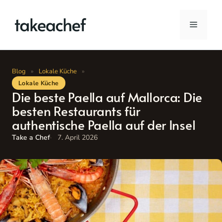
Zum
Inhalt
Menü
springen
Blog
»
Lokale Küche
»
Lokale Küche
Die beste Paella auf Mallorca: Die
besten Restaurants für
authentische Paella auf der Insel
Take a Chef
7. April 2026