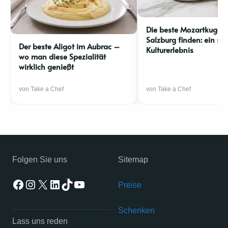
Die beste Mozartkugel 
Salzburg finden: ein sü
Der beste Aligot im Aubrac –
Kulturerlebnis
wo man diese Spezialität
wirklich genießt
von Take a Chef
von Take a Chef
Folgen Sie uns
Sitemap
Facebook
Instagram
X
LinkedIn
TikTok
YouTube
Preise
Schenken
Lass uns reden