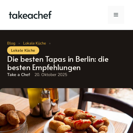
Zum
Inhalt
Menü
springen
Blog
»
Lokale Küche
»
Lokale Küche
Die besten Tapas in Berlin: die
besten Empfehlungen
Take a Chef
20. Oktober 2025