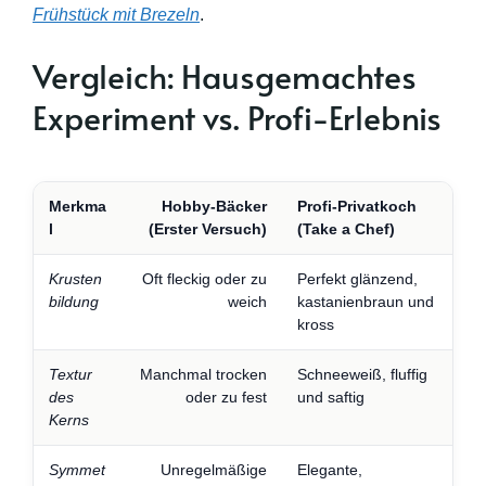
Frühstück mit Brezeln
.
Vergleich: Hausgemachtes
Experiment vs. Profi-Erlebnis
Merkma
Hobby-Bäcker
Profi-Privatkoch
l
(Erster Versuch)
(Take a Chef)
Krusten
Oft fleckig oder zu
Perfekt glänzend,
bildung
weich
kastanienbraun und
kross
Textur
Manchmal trocken
Schneeweiß, fluffig
des
oder zu fest
und saftig
Kerns
Symmet
Unregelmäßige
Elegante,