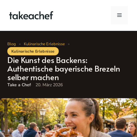
Zum
Inhalt
Menü
springen
Blog
»
Kulinarische Erlebnisse
»
Kulinarische Erlebnisse
Die Kunst des Backens:
Authentische bayerische Brezeln
selber machen
Take a Chef
20. März 2026