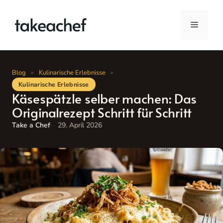
Zum
Inhalt
Menü
springen
Blog
»
Kulinarische Erlebnisse
»
Kulinarische Erlebnisse
Käsespätzle selber machen: Das
Originalrezept Schritt für Schritt
Take a Chef
29. April 2026