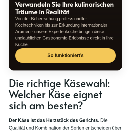
Verwandeln Sie Ihre kulinarischen
Träume in Realität
Von der Beherrschung professioneller
Kochtechniken bis zur Erkundung internationaler
Aromen - unsere Expertenköche bringen diese
unglaublichen Gastronomie-Erlebnisse direkt in Ihre
Küche.
So funktioniert’s
Die richtige Käsewahl:
Welcher Käse eignet
sich am besten?
Der Käse ist das Herzstück des Gerichts
. Die
Qualität und Kombination der Sorten entscheiden über