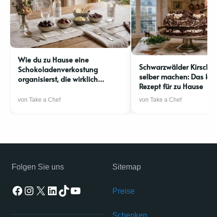
Wie du zu Hause eine
Schwarzwälder Kirschto
Schokoladenverkostung
selber machen: Das ko
organisierst, die wirklich
Rezept für zu Hause
beeindruckt
von Take a Chef
von Take a Chef
Folgen Sie uns
Sitemap
Facebook
Instagram
X
LinkedIn
TikTok
YouTube
Preise
Schenken