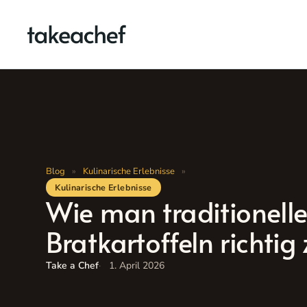
Zum
Inhalt
springen
Blog
»
Kulinarische Erlebnisse
»
Kulinarische Erlebnisse
Wie man traditionell
Bratkartoffeln richtig
Take a Chef
1. April 2026