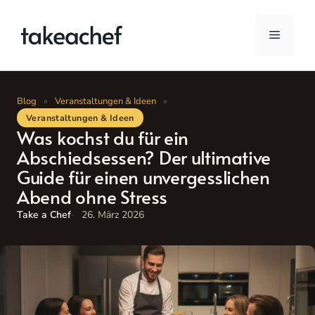
Zum
Inhalt
Menü
springen
Blog
»
Veranstaltungen & Ideen
»
Veranstaltungen & Ideen
Was kochst du für ein
Abschiedsessen? Der ultimative
Guide für einen unvergesslichen
Abend ohne Stress
Take a Chef
26. März 2026