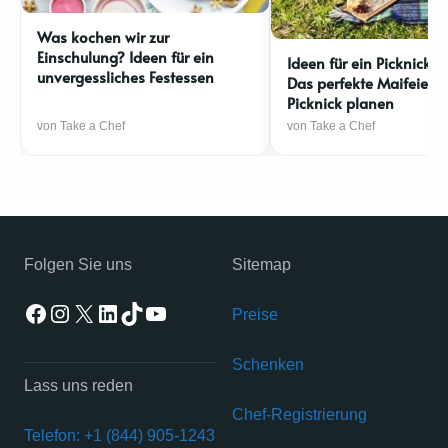
Was kochen wir zur
Einschulung? Ideen für ein
Ideen für ein Picknick a
unvergessliches Festessen
Das perfekte Maifeiert
Picknick planen
von Take a Chef
von Take a Chef
Folgen Sie uns
Sitemap
Facebook
Instagram
X
LinkedIn
TikTok
YouTube
Preise
Schenken
Lass uns reden
Chef-Registrierung
Telefon: +1 (844) 905-1243