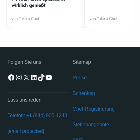
wirklich genießt
von Take a Chef
von Take a Chef
Folgen Sie uns
Sitemap
Facebook
Instagram
X
LinkedIn
TikTok
YouTube
Preise
Schenken
Lass uns reden
Chef-Registrierung
Telefon: +1 (844) 905-1243
Stellenangebote
[email protected]