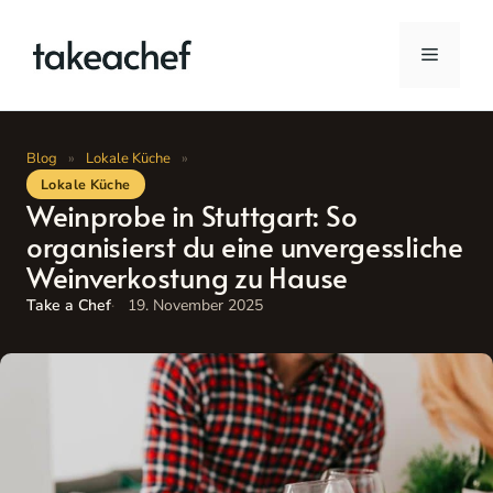
Zum
Inhalt
Menü
springen
Blog
»
Lokale Küche
»
Lokale Küche
Weinprobe in Stuttgart: So
organisierst du eine unvergessliche
Weinverkostung zu Hause
Take a Chef
19. November 2025