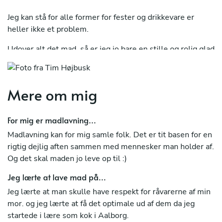
Jeg kan stå for alle former for fester og drikkevare er
heller ikke et problem.
Udover alt det mad, så er jeg jo bare en stille og rolig glad
mand på 34 år som arbejder på en italiensk restaurant
midt i Aarhus????
Mere om mig
Håber at høre fra dig!☺️
For mig er madlavning...
Madlavning kan for mig samle folk. Det er tit basen for en
rigtig dejlig aften sammen med mennesker man holder af.
Og det skal maden jo leve op til :)
Jeg lærte at lave mad på...
Jeg lærte at man skulle have respekt for råvarerne af min
mor. og jeg lærte at få det optimale ud af dem da jeg
startede i lære som kok i Aalborg.