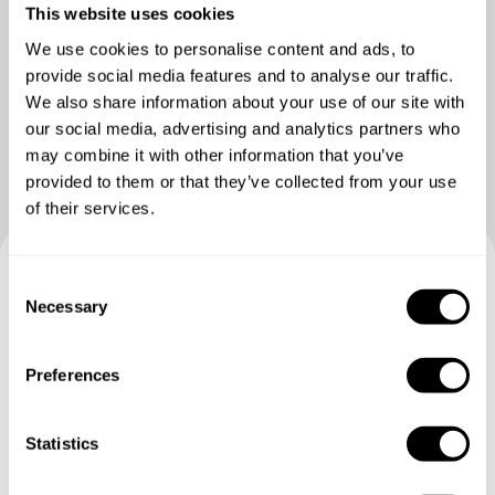
This website uses cookies
We use cookies to personalise content and ads, to
provide social media features and to analyse our traffic.
We also share information about your use of our site with
our social media, advertising and analytics partners who
may combine it with other information that you’ve
provided to them or that they’ve collected from your use
of their services.
C
Book din oplevelse med Tim
Necessary
o
n
Angiv detaljerne for dine anmodninger, og kokken vil
s
Preferences
sende dig en brugerdefineret menu til dig.
e
n
t
Statistics
S