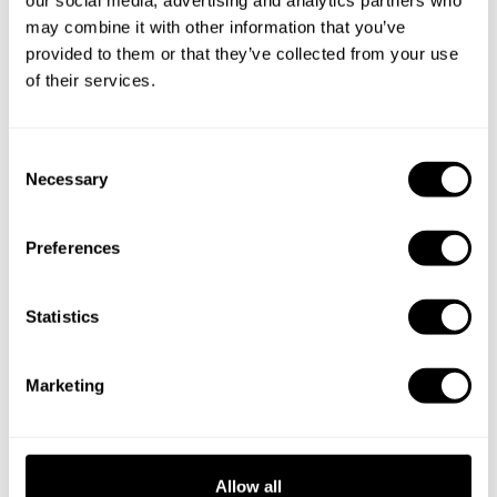
may combine it with other information that you’ve
Geben Sie die Details Ihrer Wünsche an und der
provided to them or that they’ve collected from your use
Küchenchef sendet Ihnen ein individuell auf Sie
of their services.
zugeschnittenes Menü.
C
Necessary
o
n
s
Preferences
e
n
t
Statistics
S
e
Marketing
l
e
c
t
Allow all