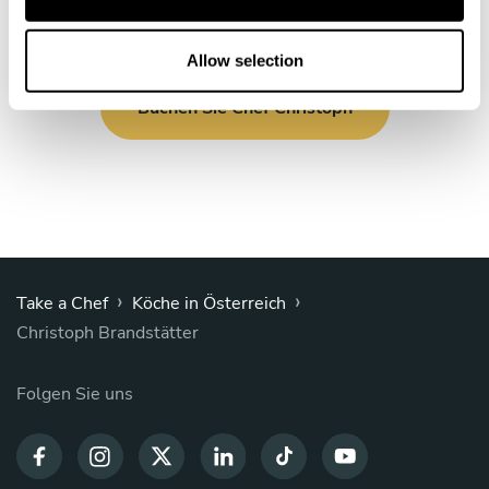
i
o
n
Allow selection
Buchen Sie Chef Christoph
›
›
Take a Chef
Köche in Österreich
Christoph Brandstätter
Folgen Sie uns