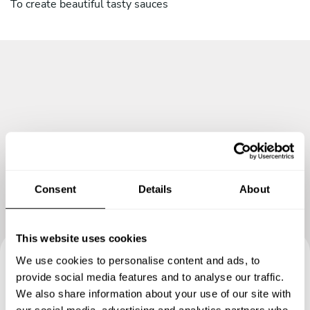
To create beautiful tasty sauces
Consent
Details
About
This website uses cookies
We use cookies to personalise content and ads, to
Buchen Sie Ihre Erfahrung mit
provide social media features and to analyse our traffic.
We also share information about your use of our site with
Christoph
our social media, advertising and analytics partners who