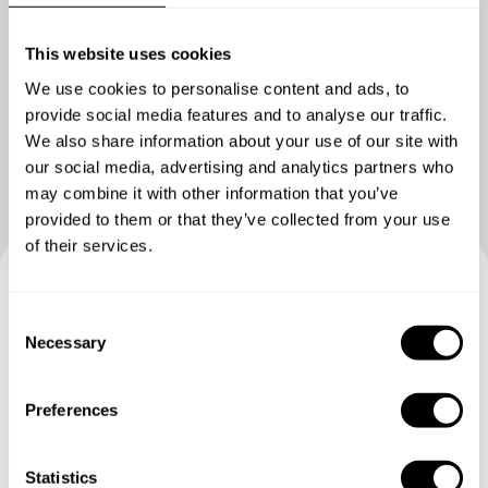
This website uses cookies
We use cookies to personalise content and ads, to
Zeig mir mehr
provide social media features and to analyse our traffic.
We also share information about your use of our site with
our social media, advertising and analytics partners who
may combine it with other information that you’ve
provided to them or that they’ve collected from your use
of their services.
Buchen Sie Ihre Erfahrung mit
C
Necessary
Dali
o
n
s
Geben Sie die Details Ihrer Wünsche an und der
Preferences
e
Küchenchef sendet Ihnen ein individuell auf Sie
n
zugeschnittenes Menü.
t
Statistics