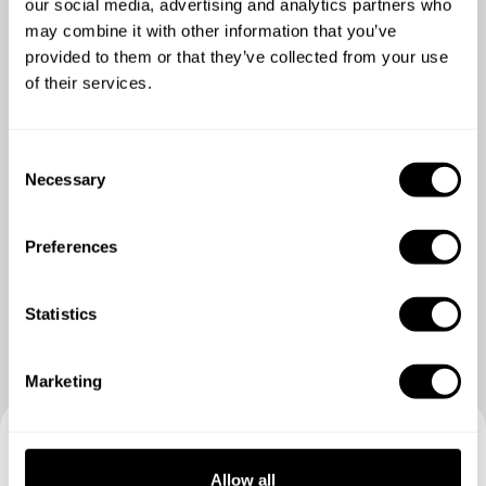
our social media, advertising and analytics partners who
5
/
5
may combine it with other information that you’ve
Lars Iversen - Nov 02 2021
provided to them or that they’ve collected from your use
Fantastic food and very pleasant personality
of their services.
C
Necessary
o
n
s
Preferences
e
n
t
Statistics
S
e
Marketing
l
e
c
Buchen Sie Ihre Erfahrung mit
t
Allow all