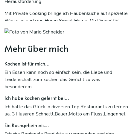
Herausforderung.
Mit Private Cooking bringe ich Haubenküche auf spezielle
Weise zu euch ins Home Sweet Home. Ob Dinner für
Zwei, Geburtstag, Geschäftsessen in 5 Gängen,
Kochkurse, Kinderkochkurse:
Mehr über mich
Warum Private Cooking by Mario Schneider?
Private Cooking ist einfach der Inbegriff für individuellen
Kochen ist für mich...
Genuss. Das Ergebnis: eine außergewöhnliche
Ein Essen kann noch so einfach sein, die Liebe und
kulinarische Erfahrung mit hohem Entspannungsfaktor
Leidenschaft zum kochen das Gericht zu was
abseits lauwarmer Cateringküche.
besonderem.
Bei weiteren Fragen stehe ich Ihnen jederzeit zur
Ich habe kochen gelernt bei...
Verfügung
Ich hatte das Glück in diversen Top Restaurants zu lernen
ENJOY EVERY MOMENT -ENJOY LIFE
ua. 3 Husaren,Schnattl,Bauer,Motto am Fluss,Lingenhel,
FOOD UNITES PEOPLE
Ein Kochgeheimnis...
Frische Regionale Produkte zu verwenden und den