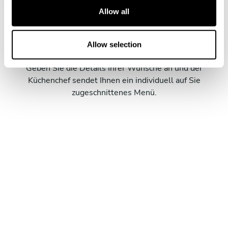
t
Allow all
i
Buchen Sie Ihre Erfahrung mit
o
Philip
n
Allow selection
Geben Sie die Details Ihrer Wünsche an und der
Küchenchef sendet Ihnen ein individuell auf Sie
zugeschnittenes Menü.