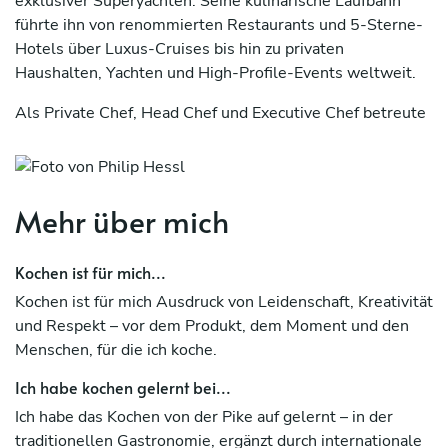
exklusiver Superyachten. Seine kulinarische Laufbahn
führte ihn von renommierten Restaurants und 5-Sterne-
Hotels über Luxus-Cruises bis hin zu privaten
Haushalten, Yachten und High-Profile-Events weltweit.
Als Private Chef, Head Chef und Executive Chef betreute
er zahlreiche VIPs, Unternehmer, Celebrities sowie
Mitglieder königlicher Familien. Seine besondere Stärke
liegt in der Kreation maßgeschneiderter Menüs, die exakt
auf die individuellen Wünsche, Ernährungsformen und
Mehr über mich
kulturellen Vorlieben seiner Gäste abgestimmt sind.
Dabei vereint er klassische europäische Küche mit
Kochen ist für mich...
internationalen Einflüssen und modernem Fine-Dining-
Kochen ist für mich Ausdruck von Leidenschaft, Kreativität
Anspruch.
und Respekt – vor dem Produkt, dem Moment und den
Neben seiner kulinarischen Expertise verfügt Philip Heßl
Menschen, für die ich koche.
über umfassende Führungs- und Managementerfahrung.
Ich habe kochen gelernt bei...
Diskretion, Organisationstalent, höchste
Serviceorientierung und ein ausgeprägtes
Ich habe das Kochen von der Pike auf gelernt – in der
Qualitätsbewusstsein zeichnen seine Arbeitsweise aus –
traditionellen Gastronomie, ergänzt durch internationale