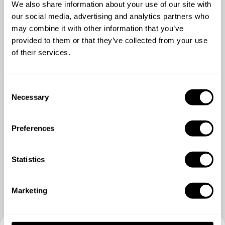
We also share information about your use of our site with
excellence at the highest level.
our social media, advertising and analytics partners who
may combine it with other information that you’ve
provided to them or that they’ve collected from your use
of their services.
C
Necessary
o
n
s
Preferences
e
n
Zeig mir mehr
t
Statistics
S
e
Marketing
l
e
c