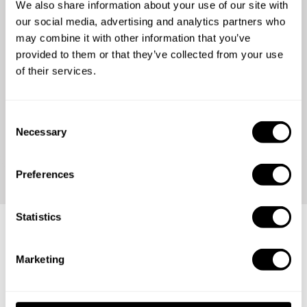
We also share information about your use of our site with
umsonst die besten
our social media, advertising and analytics partners who
may combine it with other information that you’ve
Köche an
provided to them or that they’ve collected from your use
of their services.
Schauen Sie sich unsere Bewertungen an und schließen
Sie sich über %total_diners% zufriedenen Gästen aus der
C
ganzen Welt an.
Necessary
o
n
s
Preferences
e
n
t
Statistics
S
Aufruf an die besten Köche!
e
Marketing
l
e
Sind Sie bereit für den nächsten Schritt in Ihrer Karriere?
c
Treten Sie unserer globalen Community bei und