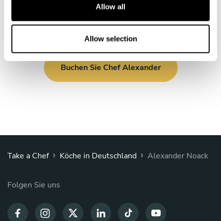
t
Allow all
i
o
n
Allow selection
Buchen Sie Chef Alexander
›
›
Take a Chef
Köche in Deutschland
Alexander Noack
Folgen Sie uns