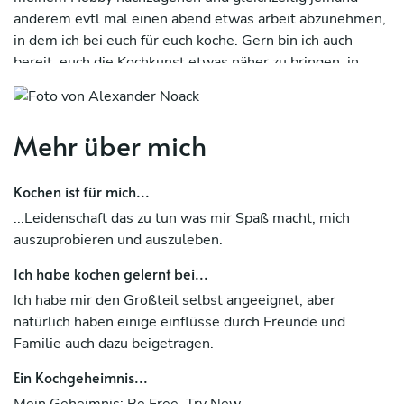
anderem evtl mal einen abend etwas arbeit abzunehmen,
in dem ich bei euch für euch koche. Gern bin ich auch
bereit, euch die Kochkunst etwas näher zu bringen, in
dem wir gemeinsam kochen. Natürlich möchte ich mir
auch damit auch den ein oder anderen Taler
dazuverdienen, aber das sehe ich persönlich zweitrangig.
Mehr über mich
Die Kosten wären wie folgt : Einkauf für das gewünschte
mahl (individuell mit Vorlage des Kassen zettel), meine
Kochen ist für mich...
persönliche Leistung 15€ pro Stunde ( einkauf und
Anfahrt inbegriffen) . Hier mal ein simples Beispiel -
...Leidenschaft das zu tun was mir Spaß macht, mich
Einkauf 20€ (20min) Anfahrt (20min) Kochen (60 min)
auszuprobieren und auszuleben.
aufräumen und abwasch (20 min).
Ich habe kochen gelernt bei...
Aufwand 2 h insgesamt (2×15€)
Ich habe mir den Großteil selbst angeeignet, aber
natürlich haben einige einflüsse durch Freunde und
Einkauf (20€) = 50 € insgesamt
Familie auch dazu beigetragen.
Das ganze grenze ich erstmal auf den Bezirk Treptow-
Ein Kochgeheimnis...
Köpenick ein, jedoch nach Absprache auch ein paar Meter
Mein Geheimnis: Be Free, Try New