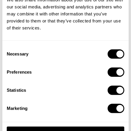
Buchen Sie Ihre Erfahrung mit
our social media, advertising and analytics partners who
Alexander
may combine it with other information that you’ve
provided to them or that they’ve collected from your use
Geben Sie die Details Ihrer Wünsche an und der
of their services.
Küchenchef sendet Ihnen ein individuell auf Sie
zugeschnittenes Menü.
C
Necessary
o
n
s
Preferences
e
n
t
Statistics
S
e
Marketing
l
e
c