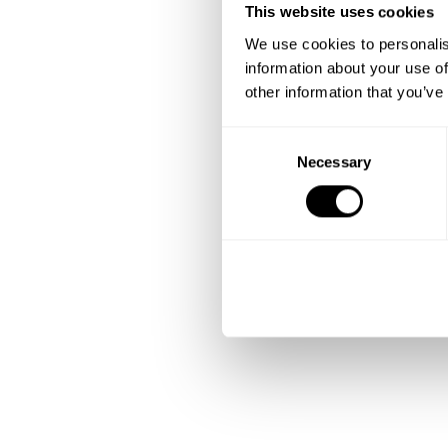
This website uses cookies
We use cookies to personalis
information about your use of
other information that you’ve
C
Necessary
o
n
s
e
n
t
S
e
l
e
c
t