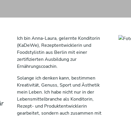
Ich bin Anna-Laura, gelernte Konditorin
(KaDeWe), Rezeptentwicklerin und
Foodstylistin aus Berlin mit einer
zertifizierten Ausbildung zur
Ernährungscoachin.
Solange ich denken kann, bestimmen
Kreativität, Genuss, Sport und Ästhetik
mein Leben. Ich habe nicht nur in der
Lebensmittelbranche als Konditorin,
ür
Rezept- und Produktentwicklerin
h
gearbeitet, sondern auch zusammen mit
einem Unternehmen ein ganzes Kochbuch
speziell für die Bedürfnisse von Frauen in