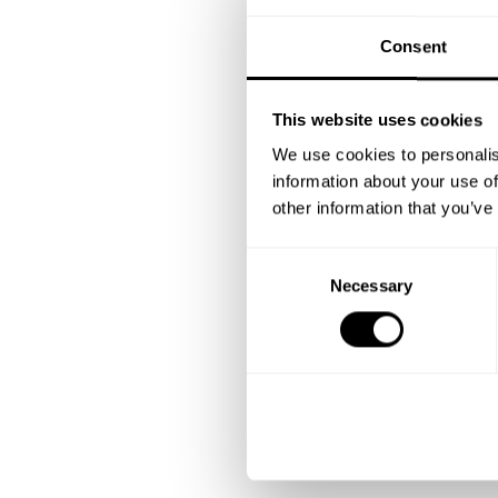
Consent
This website uses cookies
We use cookies to personalis
information about your use of
other information that you’ve
C
Necessary
o
n
s
e
n
t
S
e