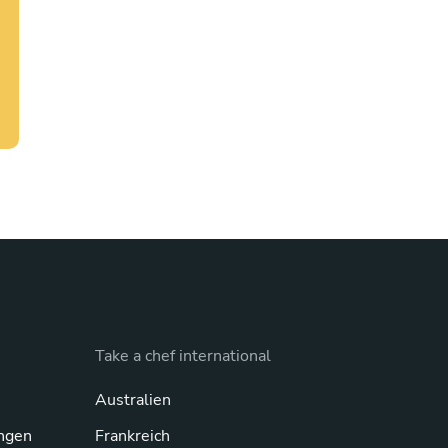
Take a chef international
Australien
ngen
Frankreich