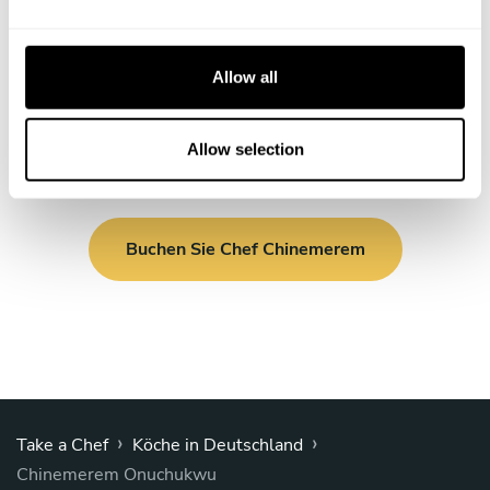
e
c
t
Allow all
i
o
n
Allow selection
Buchen Sie Chef Chinemerem
›
›
Take a Chef
Köche in Deutschland
Chinemerem Onuchukwu