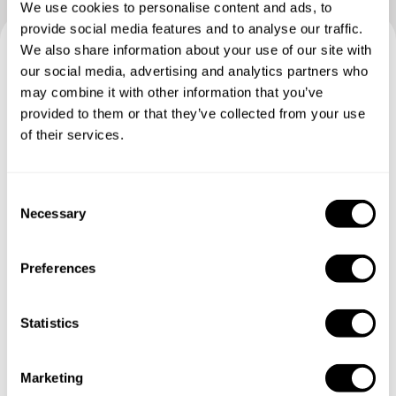
We use cookies to personalise content and ads, to
provide social media features and to analyse our traffic.
We also share information about your use of our site with
our social media, advertising and analytics partners who
Buchen Sie Ihre Erfahrung mit
may combine it with other information that you’ve
Chinemerem
provided to them or that they’ve collected from your use
of their services.
Geben Sie die Details Ihrer Wünsche an und der
Küchenchef sendet Ihnen ein individuell auf Sie
zugeschnittenes Menü.
C
Necessary
o
n
s
Preferences
e
n
t
Statistics
S
e
Marketing
l