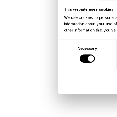
This website uses cookies
We use cookies to personalis
information about your use of
other information that you’ve
C
Necessary
o
n
s
e
n
t
S
e
l
e
c