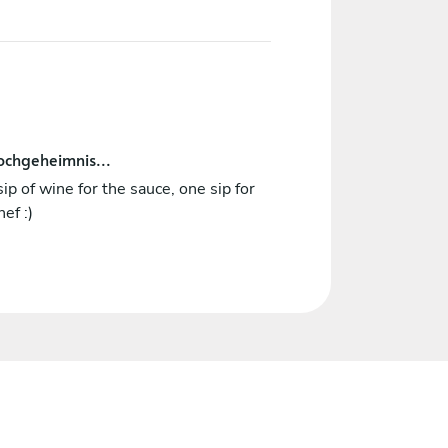
ochgeheimnis...
ip of wine for the sauce, one sip for
hef :)