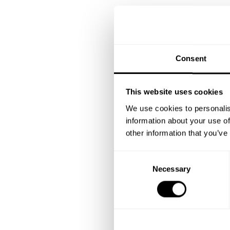
Consent
This website uses cookies
We use cookies to personalis
information about your use of
other information that you’ve
C
Necessary
o
n
s
e
n