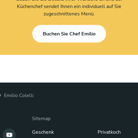
Küchenchef sendet Ihnen ein individuell auf Sie
zugeschnittenes Menü.
Buchen Sie Chef Emilio
›
Emilio Colelli
Sitemap
Geschenk
Privatkoch