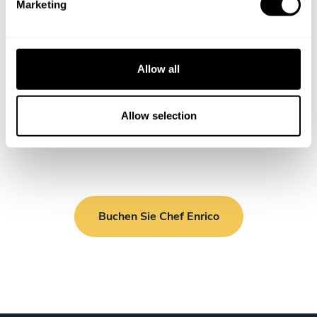
Marketing
l
e
c
t
Allow all
i
o
n
Allow selection
Buchen Sie Chef Enrico