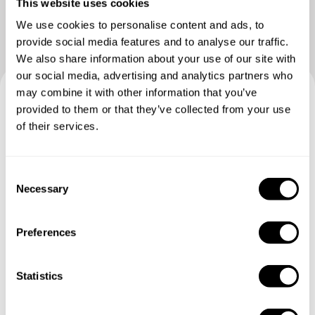
This website uses cookies
We use cookies to personalise content and ads, to
provide social media features and to analyse our traffic.
We also share information about your use of our site with
our social media, advertising and analytics partners who
may combine it with other information that you’ve
provided to them or that they’ve collected from your use
Buchen Sie Ihre Erfahrung mit
of their services.
Enrico
C
Geben Sie die Details Ihrer Wünsche an und der
Necessary
o
Küchenchef sendet Ihnen ein individuell auf Sie
n
zugeschnittenes Menü.
s
Preferences
e
n
t
Statistics
S
e