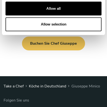
c
t
Allow all
i
o
n
Allow selection
Buchen Sie Chef Giuseppe
›
›
Take a Chef
Köche in Deutschland
Giuseppe Minico
Folgen Sie uns