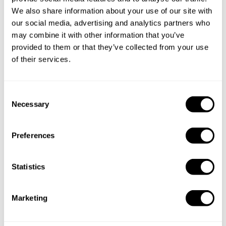
We also share information about your use of our site with
Buchen Sie Ihre Erfahrung mit
our social media, advertising and analytics partners who
may combine it with other information that you’ve
Giuseppe
provided to them or that they’ve collected from your use
of their services.
Geben Sie die Details Ihrer Wünsche an und der
Küchenchef sendet Ihnen ein individuell auf Sie
zugeschnittenes Menü.
C
Necessary
o
n
s
Preferences
e
n
t
Statistics
S
e
Marketing
l
e