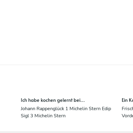
strebe stets danach, das kulinarische
Erlebnis meine Gäste zu bereichern.
Ich habe kochen gelernt bei...
Ein K
Johann Rappenglück 1 Michelin Stern Edip
Frisc
Sigl 3 Michelin Stern
Vord