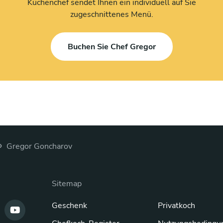
Küchenchef sendet Ihnen ein individuell auf Sie
zugeschnittenes Menü.
Buchen Sie Chef Gregor
›
Gregor Goncharov
Sitemap
Geschenk
Privatkoch