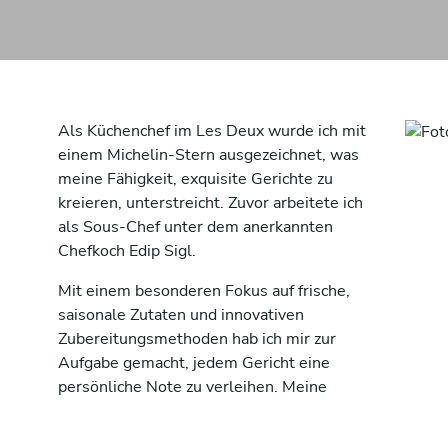
Als Küchenchef im Les Deux wurde ich mit
einem Michelin-Stern ausgezeichnet, was
meine Fähigkeit, exquisite Gerichte zu
kreieren, unterstreicht. Zuvor arbeitete ich
als Sous-Chef unter dem anerkannten
Chefkoch Edip Sigl.
Mit einem besonderen Fokus auf frische,
saisonale Zutaten und innovativen
Zubereitungsmethoden hab ich mir zur
Aufgabe gemacht, jedem Gericht eine
persönliche Note zu verleihen. Meine
Leidenschaft für das Kochen spiegelt sich in
jedem Teller wider, den ich kreiere, und ich