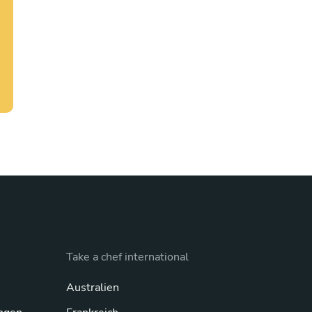
Take a chef international
Australien