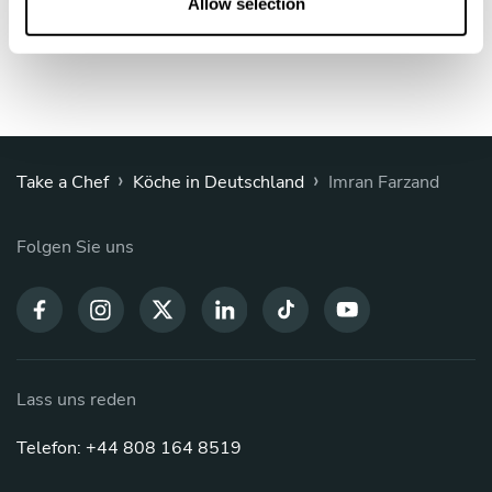
n
Allow selection
›
›
Take a Chef
Köche in Deutschland
Imran Farzand
Folgen Sie uns
Lass uns reden
Telefon: +44 808 164 8519