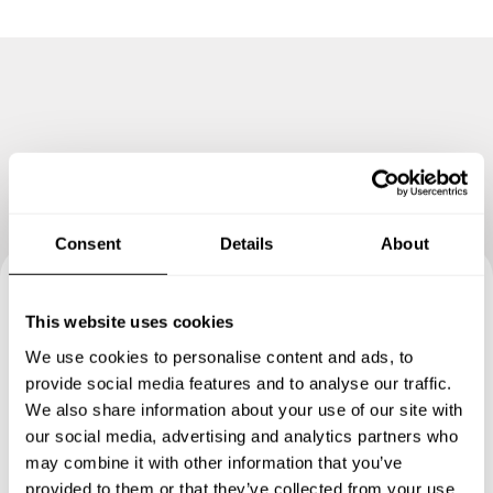
Sie bei mir genau richtig!
Consent
Details
About
Buchen Sie Ihre Erfahrung mit
This website uses cookies
Imran
We use cookies to personalise content and ads, to
provide social media features and to analyse our traffic.
We also share information about your use of our site with
Geben Sie die Details Ihrer Wünsche an und der
our social media, advertising and analytics partners who
Küchenchef sendet Ihnen ein individuell auf Sie
may combine it with other information that you’ve
zugeschnittenes Menü.
provided to them or that they’ve collected from your use