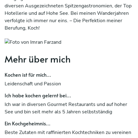
diversen Ausgezeichneten Spitzengastronomien, der Top
Hotellerie und auf Hohe See. Bei meinen Wanderjahren
verfolgte ich immer nur eins. – Die Perfektion meiner
Berufung, Koch!
Kochen ist für mich ein „ehrliches Handwerk“, das in Top-
Qualität auch Zeit in Anspruch nimmt. Nachhaltig und
selbstverständlich ist dabei für mich, regionale und
Mehr über mich
frische Lebensmittel zu verarbeiten. Eine Prise Spass und
Unterhaltung darf dabei natürlich nicht fehlen.
Kochen ist für mich...
Ich liebe es mit regionalen, aber auch überregionalen
Leidenschaft und Passion
Lebensmitteln und Handwerkskunst, Genussmomente zu
Ich habe kochen gelernt bei...
schaffen. Ich begeistere bei meinen Kochkursen, aber
auch als Privatkoch bei Ihnen zu Hause oder für Ihre
Ich war in diversen Gourmet Restaurants und auf hoher
Urlaubsgäste. Als exklusiver Caterer für kleine, aber auch
See und bin seit mehr als 5 Jahren selbstständig
größere Veranstaltungen bin ich überregional bekannt.
Ein Kochgeheimnis...
Das Ganze wird durch einen Online Genussshop
Beste Zutaten mit raffinierten Kochtechniken zu vereinen
abgerundet. Lust auf gemeinsamen Genuss? Dann sind