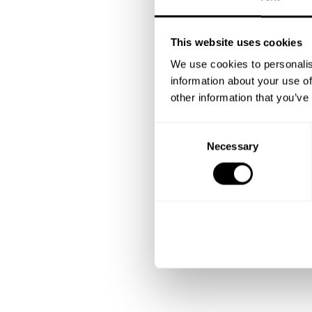
This website uses cookies
We use cookies to personalis
information about your use of
other information that you’ve
C
Necessary
o
n
s
e
n
t
S
e
l
e