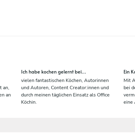
Hygiene, Lebensmittelsicherheit
vorzuweisen. Meine Küche ist bunt,
abwechslungsreich und vielfältig, mit
Aromen aus Asien und der Levante und
viel Umami. Als Gastgeberin mit 15 Jahren
Erfahrung in der Gastronomie versorge ich
euch auch menschlich mit viel Herzblut :)
Ich habe kochen gelernt bei...
Ein K
vielen fantastischen Köchen, Autorinnen
Mit 
t an,
und Autoren, Content Creator:innen und
bei d
en an
durch meinen täglichen Einsatz als Office
verm
Köchin.
eine