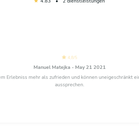
4.83
•
2 dienstleistungen
4,8
/
5
Manuel Matejka - May 21 2021
m Erlebniss mehr als zufrieden und können uneigeschränkt 
aussprechen.