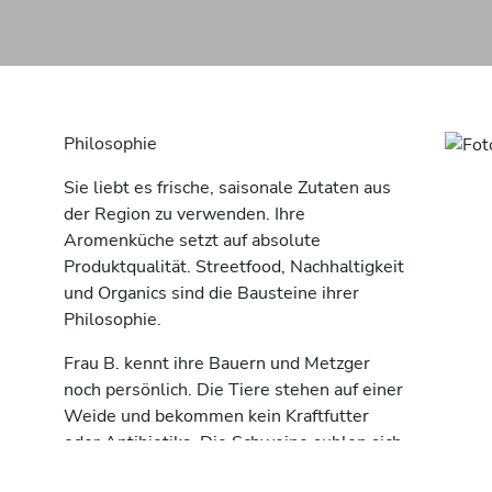
Philosophie
Sie liebt es frische, saisonale Zutaten aus
der Region zu verwenden. Ihre
Aromenküche setzt auf absolute
Produktqualität. Streetfood, Nachhaltigkeit
und Organics sind die Bausteine ihrer
Philosophie.
Frau B. kennt ihre Bauern und Metzger
noch persönlich. Die Tiere stehen auf einer
Weide und bekommen kein Kraftfutter
oder Antibiotika. Die Schweine suhlen sich
im Dreck und dürfen mindesten 2 Jahre in