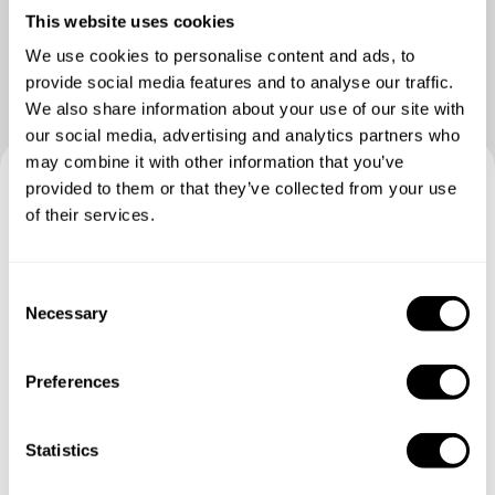
This website uses cookies
We use cookies to personalise content and ads, to
provide social media features and to analyse our traffic.
We also share information about your use of our site with
our social media, advertising and analytics partners who
may combine it with other information that you’ve
provided to them or that they’ve collected from your use
Buchen Sie Ihre Erfahrung mit
of their services.
Loris
C
Geben Sie die Details Ihrer Wünsche an und der
Necessary
o
Küchenchef sendet Ihnen ein individuell auf Sie
n
zugeschnittenes Menü.
s
Preferences
e
n
t
Statistics
S