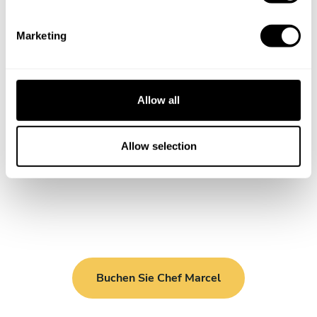
S
e
Marketing
l
e
c
t
Allow all
i
o
n
Allow selection
Buchen Sie Chef Marcel